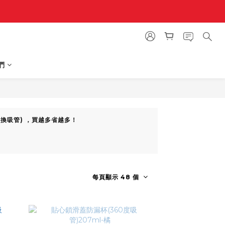
們
-替換吸管) ，買越多省越多！
每頁顯示 48 個