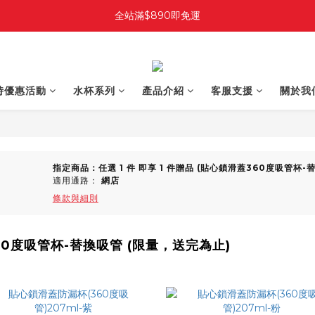
全站滿$890即免運
時優惠活動
水杯系列
產品介紹
客服支援
關於我
指定商品：任選 1 件 即享 1 件贈品 (貼心鎖滑蓋360度吸管杯
適用通路：
網店
條款與細則
0度吸管杯-替換吸管 (限量，送完為止)