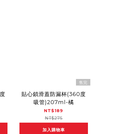
售完
0度
貼心鎖滑蓋防漏杯(360度
吸管)207ml-橘
NT$189
NT$275
加入購物車