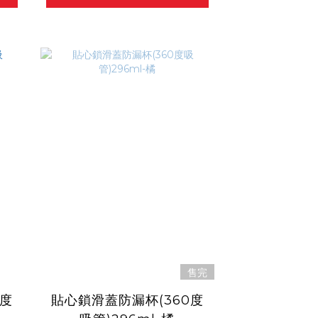
售完
0度
貼心鎖滑蓋防漏杯(360度