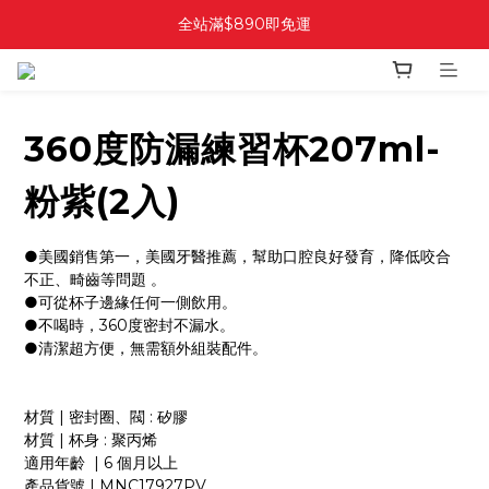
全站滿$890即免運
360度防漏練習杯207ml-
粉紫(2入)
●美國銷售第一，美國牙醫推薦，幫助口腔良好發育，降低咬合
不正、畸齒等問題 。
●可從杯子邊緣任何一側飲用。
●不喝時，360度密封不漏水。
●清潔超方便，無需額外組裝配件。
材質 | 密封圈、閥 : 矽膠
材質 | 杯身 : 聚丙烯
適用年齡  | 6 個月以上
產品貨號 | MNC17927PV