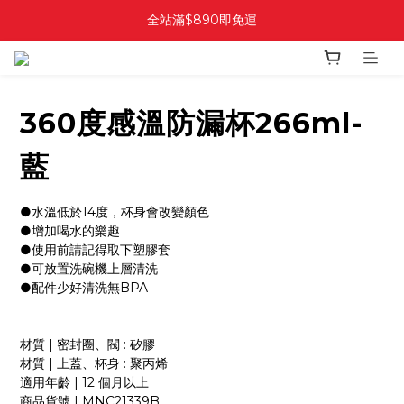
全站滿$890即免運
360度感溫防漏杯266ml-
藍
●水溫低於14度，杯身會改變顏色
●增加喝水的樂趣
●使用前請記得取下塑膠套
●可放置洗碗機上層清洗
●配件少好清洗無BPA
材質 | 密封圈、閥 : 矽膠
材質 | 上蓋、杯身 : 聚丙烯
適用年齡 | 12 個月以上
商品貨號 | MNC21339B