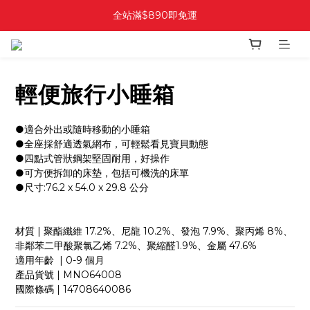
全站滿$890即免運
輕便旅行小睡箱
●適合外出或隨時移動的小睡箱
●全座採舒適透氣網布，可輕鬆看見寶貝動態
●四點式管狀鋼架堅固耐用，好操作
●可方便拆卸的床墊，包括可機洗的床單
●尺寸:76.2 x 54.0 x 29.8 公分
材質 | 聚酯纖維 17.2%、尼龍 10.2%、發泡 7.9%、聚丙烯 8%、
非鄰苯二甲酸聚氯乙烯 7.2%、聚縮醛1.9%、金屬 47.6%
適用年齡  | 0-9 個月
產品貨號 | MNO64008
國際條碼 | 14708640086